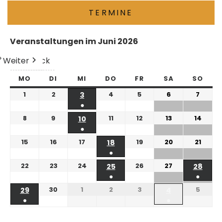
TERMINE
Veranstaltungen im Juni 2026
Weiter
Heute
Zurück
MO
DI
MI
DO
FR
SA
SO
1
2
4
5
6
7
3
●
8
9
11
12
13
14
10
●
15
16
17
19
20
21
18
●
22
23
24
26
27
25
28
●
●
30
1
2
3
5
29
4
●
●