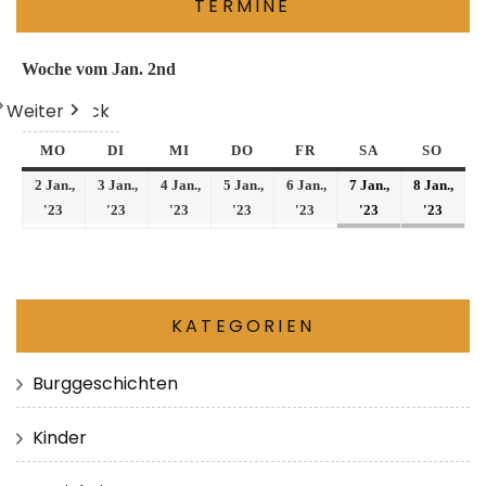
TERMINE
Woche vom Jan. 2nd
Weiter
Heute
Zurück
MO
DI
MI
DO
FR
SA
SO
2 Jan.,
3 Jan.,
4 Jan.,
5 Jan.,
6 Jan.,
7 Jan.,
8 Jan.,
'23
'23
'23
'23
'23
'23
'23
KATEGORIEN
Burggeschichten
Kinder