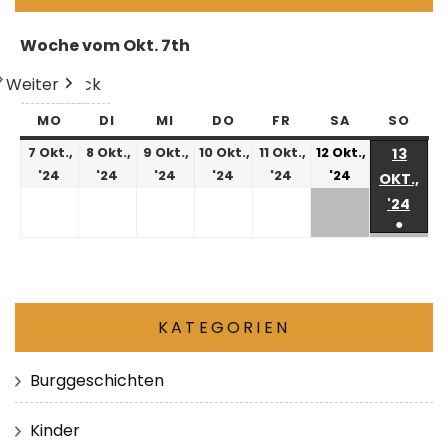
Woche vom Okt. 7th
Weiter
Heute
Zurück
MO
DI
MI
DO
FR
SA
SO
7 Okt.,
8 Okt.,
9 Okt.,
10 Okt.,
11 Okt.,
12 Okt.,
13
'24
'24
'24
'24
'24
'24
OKT.,
'24
●
KATEGORIEN
Burggeschichten
Kinder