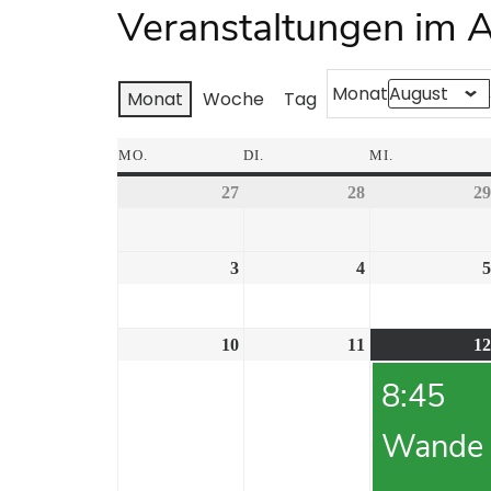
Veranstaltungen im 
Monat
Monat
Woche
Tag
MO.
DI.
MI.
27
28
29
3
4
5
10
11
12
8:45
Wande