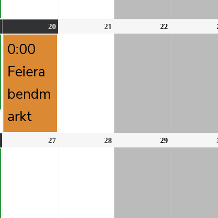
20
21
22
0:00
Feiera
bendm
arkt
27
28
29