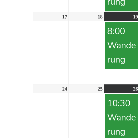
rung
17
18
19
8:00
Wande
rung
24
25
26
10:30
Wande
rung