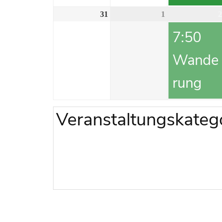
31
1
2
7:50
Wande
rung
Veranstaltungskateg