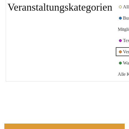
Veranstaltungskategorien
Al
Bu
Mitgl
Te
Ver
Wa
Alle 