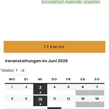
Kompletten Kalender ansehen
TERMINE
Veranstaltungen im Juni 2026
Weiter
Heute
Zurück
MO
DI
MI
DO
FR
SA
SO
1
2
4
5
6
7
3
●
8
9
11
12
13
14
10
●