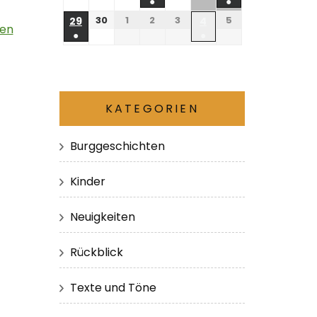
●
●
30
1
2
3
5
29
4
hen
●
●
KATEGORIEN
Burggeschichten
Kinder
Neuigkeiten
Rückblick
Texte und Töne