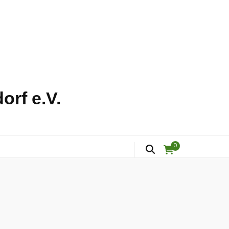
orf e.V.
0