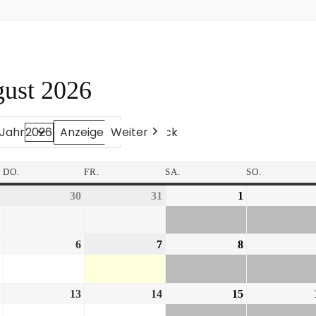
gust 2026
Weiter
Heute
Zurück
Jahr
DO.
FR.
SA.
SO.
30
31
1
6
7
8
13
14
15