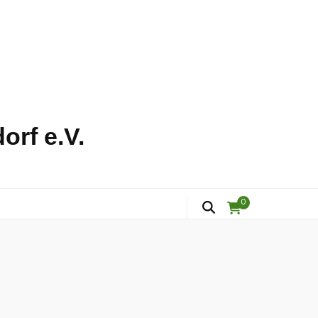
orf e.V.
0