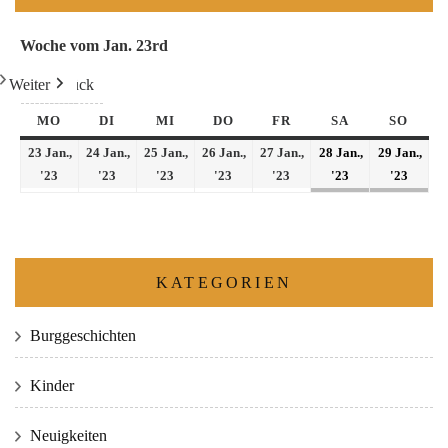
Woche vom Jan. 23rd
Weiter
Heute
Zurück
MO
DI
MI
DO
FR
SA
SO
23 Jan.,
24 Jan.,
25 Jan.,
26 Jan.,
27 Jan.,
28 Jan.,
29 Jan.,
'23
'23
'23
'23
'23
'23
'23
KATEGORIEN
Burggeschichten
Kinder
Neuigkeiten