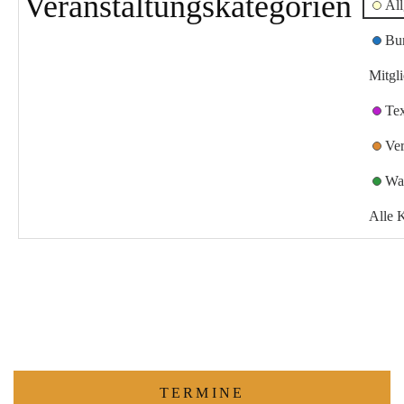
Veranstaltungskategorien
Al
Bu
Mitgl
Te
Ver
Wa
Alle 
TERMINE