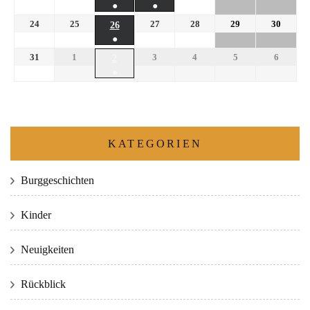
●
●
24
25
27
28
29
30
26
●
31
1
3
4
5
6
2
●
KATEGORIEN
Burggeschichten
Kinder
Neuigkeiten
Rückblick