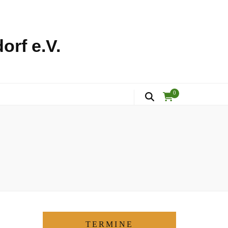
orf e.V.
0
TERMINE