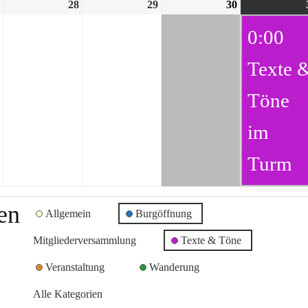
28
29
30
0:00
Texte 
Töne
im
Turm
en
Allgemein
Burgöffnung
Mitgliederversammlung
Texte & Töne
Veranstaltung
Wanderung
Alle Kategorien