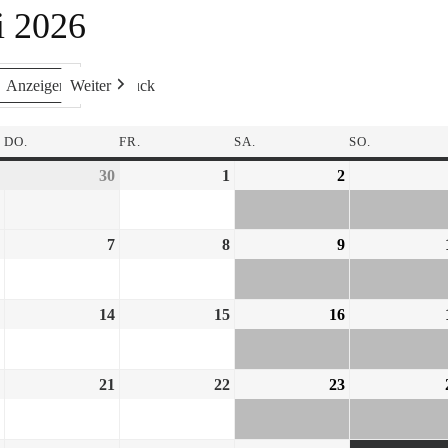
i 2026
Weiter
Heute
Zurück
DO.
FR.
SA.
SO.
30
1
2
7
8
9
14
15
16
21
22
23