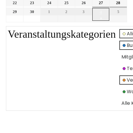
22
23
24
25
26
27
28
29
30
1
2
3
5
4
●
Veranstaltungskategorien
Al
Bu
Mitg
Te
Ve
Wa
Alle