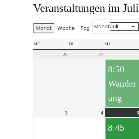
Veranstaltungen im Jul
Monat
Monat
Woche
Tag
MO.
DI.
MI.
26
27
28
8:50
Wander
ung
3
4
5
8:45