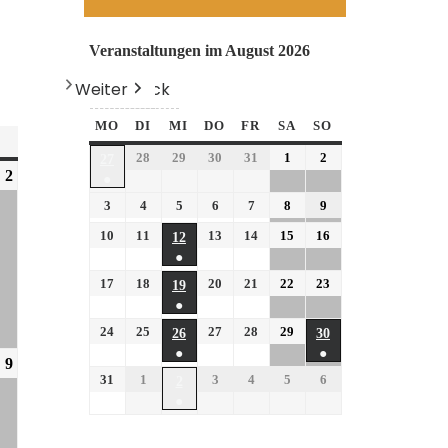
Veranstaltungen im August 2026
Weiter
Heute
Zurück
MO
DI
MI
DO
FR
SA
SO
28
29
30
31
1
2
27
2
●
3
4
5
6
7
8
9
10
11
13
14
15
16
12
●
17
18
20
21
22
23
19
●
24
25
27
28
29
26
30
●
●
9
31
1
3
4
5
6
2
●