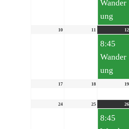
Wander
ung
10
11
12
8:45
Wander
ung
17
18
19
24
25
26
8:45