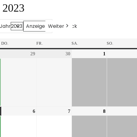
i 2023
Weiter
Heute
Zurück
Jahr
DO.
FR.
SA.
SO.
29
30
1
6
7
8