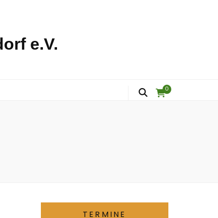
orf e.V.
0
TERMINE