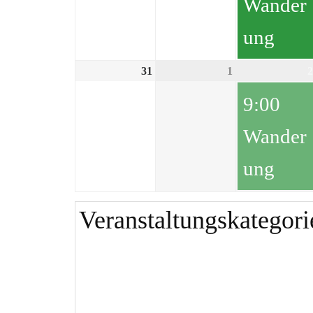
Wander
ung
31
1
2
9:00
Wander
ung
Veranstaltungskategori