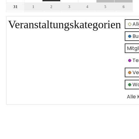
31
1
2
3
4
5
6
Veranstaltungskategorien
Al
Bu
Mitg
Te
Ve
Wa
Alle