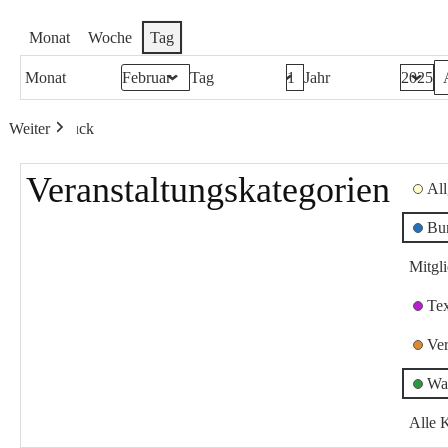
Monat
Woche
Tag
Monat
Tag
Jahr
Weiter
Heute
Zurück
Veranstaltungskategorien
Al
Bu
Mitgl
Te
Ver
Wa
Alle 