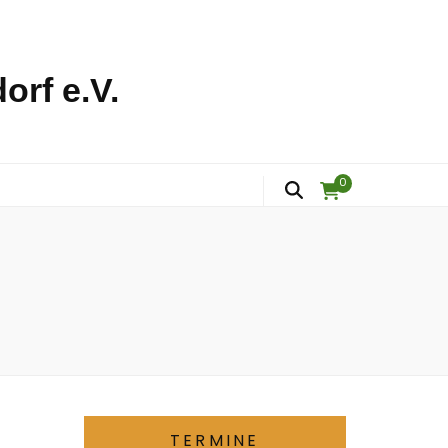
orf e.V.
0
TERMINE