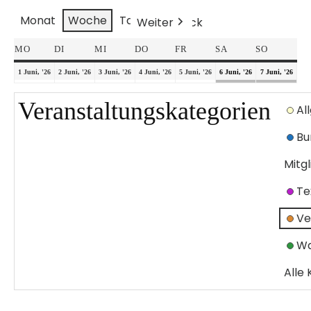
Monat
Woche
Tag
Weiter
Heute
Zurück
MO
DI
MI
DO
FR
SA
SO
1 Juni, '26
2 Juni, '26
3 Juni, '26
4 Juni, '26
5 Juni, '26
6 Juni, '26
7 Juni, '26
Veranstaltungskategorien
Al
Bu
Mitg
Te
Ve
Wa
Alle