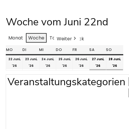
Woche vom Juni 22nd
Monat
Woche
Tag
Weiter
Heute
Zurück
MO
DI
MI
DO
FR
SA
SO
22 Juni,
23 Juni,
24 Juni,
25 Juni,
26 Juni,
27 Juni,
28 Juni,
'26
'26
'26
'26
'26
'26
'26
Veranstaltungskategorien