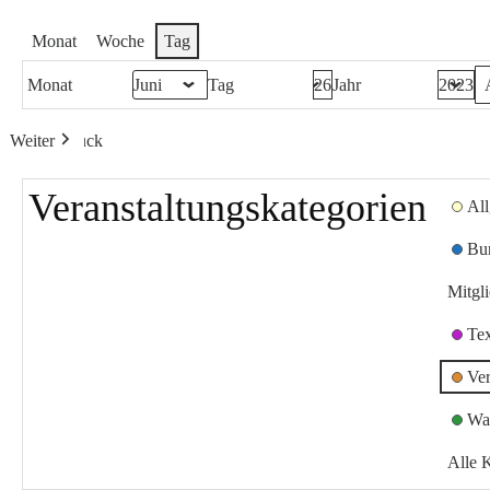
Monat
Woche
Tag
Monat
Tag
Jahr
Weiter
Heute
Zurück
Veranstaltungskategorien
Al
Bu
Mitgl
Te
Ver
Wa
Alle 