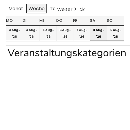
Monat
Woche
Tag
Weiter
Heute
Zurück
MO
DI
MI
DO
FR
SA
SO
3 Aug.,
4 Aug.,
5 Aug.,
6 Aug.,
7 Aug.,
8 Aug.,
9 Aug.,
'26
'26
'26
'26
'26
'26
'26
Veranstaltungskategorien