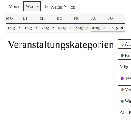
Monat
Woche
Tag
Weiter
Heute
Zurück
MO
DI
MI
DO
FR
SA
SO
3 Aug., '26
4 Aug., '26
5 Aug., '26
6 Aug., '26
7 Aug., '26
8 Aug., '26
9 Aug., '26
Veranstaltungskategorien
Al
Bu
Mitgl
Te
Ver
Wa
Alle 