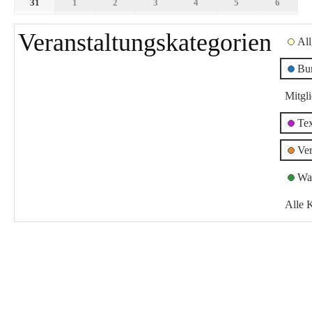
31
1
2
3
4
5
6
Veranstaltungskategorien
Al
Bu
Mitgl
Te
Ver
Wa
Alle 