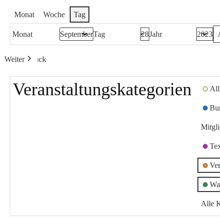
Monat
Woche
Tag
Monat
Tag
Jahr
Weiter
Heute
Zurück
Veranstaltungskategorien
Al
Bu
Mitgl
Te
Ver
Wa
Alle 