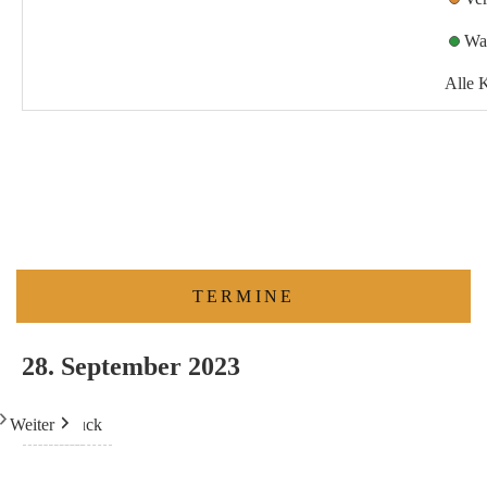
Wa
Alle 
TERMINE
28. September 2023
Weiter
Heute
Zurück