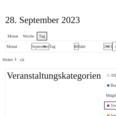
28. September 2023
Monat
Woche
Tag
Monat
Tag
Jahr
Weiter
Heute
Zurück
Veranstaltungskategorien
Al
Bu
Mitgl
Te
Ver