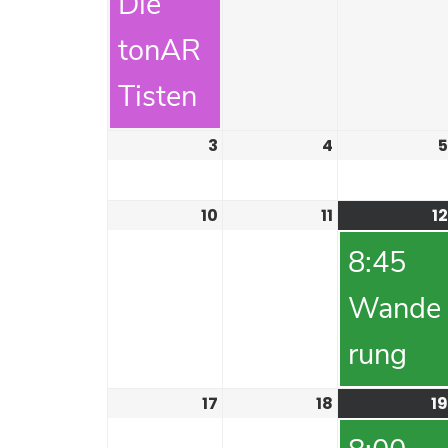
Die
tonAR
Tisten
3
4
5
10
11
12
8:45
Wande
rung
17
18
19