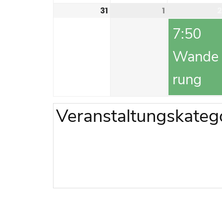
31
1
2
7:50
Wande
rung
Veranstaltungskateg