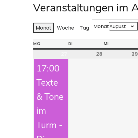
Veranstaltungen im 
Monat
Monat
Woche
Tag
MO.
DI.
MI.
27
28
29
17:00
Texte
& Töne
im
Turm -