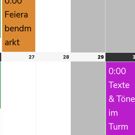
0:00
Feiera
bendm
arkt
27
28
29
0:00
Texte
& Töne
im
Turm