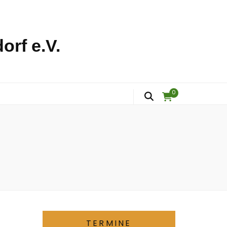
orf e.V.
0
TERMINE