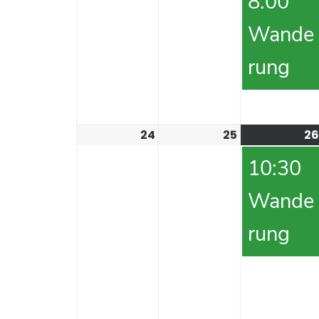
8:00
Wande
rung
24
25
26
10:30
Wande
rung