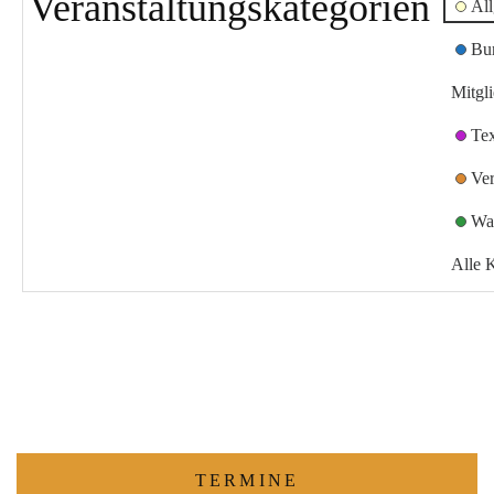
Veranstaltungskategorien
Al
Bu
Mitgl
Te
Ver
Wa
Alle 
TERMINE