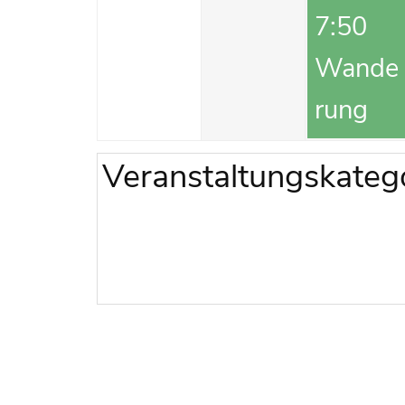
7:50
Wande
rung
Veranstaltungskateg