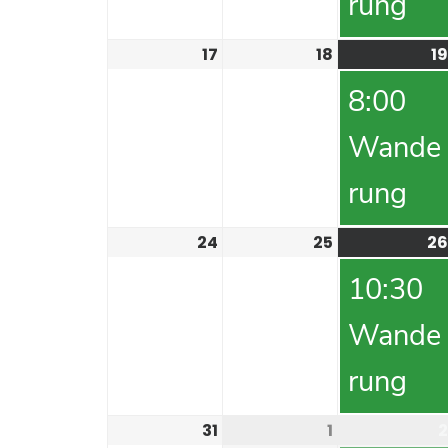
rung
17
18
19
8:00
Wande
rung
24
25
26
10:30
Wande
rung
31
1
2