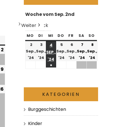
Woche vom Sep. 2nd
Weiter
Heute
Zurück
MO
DI
MI
DO
FR
SA
SO
2
3
5
6
7
8
4
2
Sep.,
Sep.,
Sep.,
Sep.,
Sep.,
Sep.,
SEP.,
'24
'24
'24
'24
'24
'24
'24
●
9
16
KATEGORIEN
Burggeschichten
Kinder