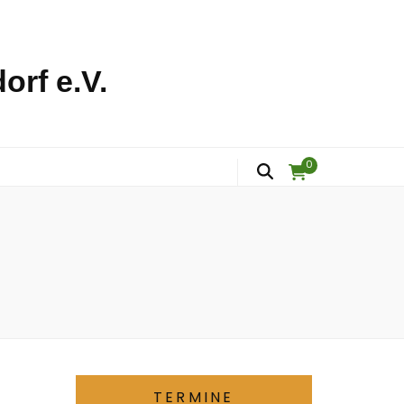
orf e.V.
0
TERMINE