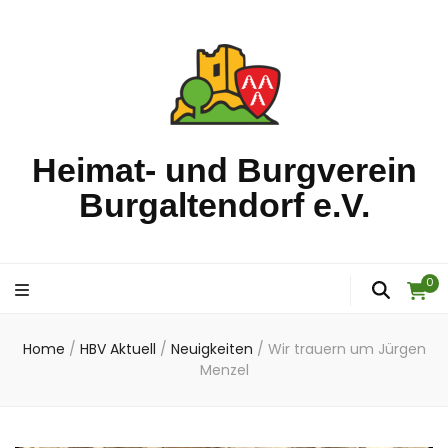
Heimat- und Burgverein
Burgaltendorf e.V.
0
Home
/
HBV Aktuell
/
Neuigkeiten
/
Wir trauern um Jürgen
Menzel