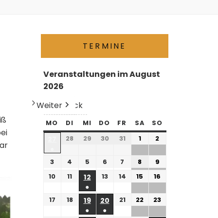
TERMINE
Veranstaltungen im August
2026
Weiter
Heute
Zurück
iß
MO
DI
MI
DO
FR
SA
SO
ei
28
29
30
31
1
2
27
ar
●
3
4
5
6
7
8
9
10
11
13
14
15
16
12
●
17
18
21
22
23
19
20
●
●