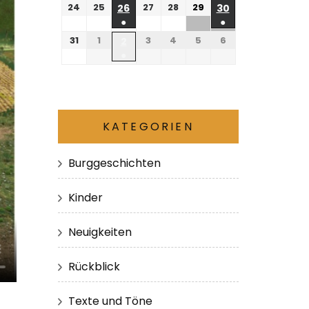
24
25
27
28
29
26
30
●
●
31
1
3
4
5
6
2
●
KATEGORIEN
Burggeschichten
Kinder
Neuigkeiten
Rückblick
Texte und Töne