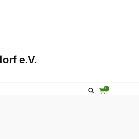
orf e.V.
0