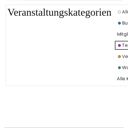
Veranstaltungskategorien
Al
Bu
Mitg
Te
Ve
Wa
Alle