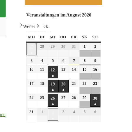
Veranstaltungen im August 2026
Weiter
Heute
Zurück
MO
DI
MI
DO
FR
SA
SO
28
29
30
31
1
2
27
●
3
4
5
6
7
8
9
10
11
13
14
15
16
12
●
17
18
21
22
23
19
20
●
●
24
25
27
28
29
26
30
●
●
31
1
3
4
5
6
2
hen
●