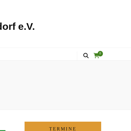
orf e.V.
0
TERMINE