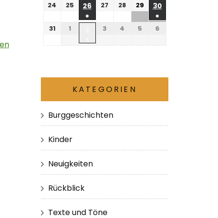
24
25
27
28
29
26
30
●
●
31
1
3
4
5
6
2
●
hen
KATEGORIEN
Burggeschichten
Kinder
Neuigkeiten
Rückblick
Texte und Töne