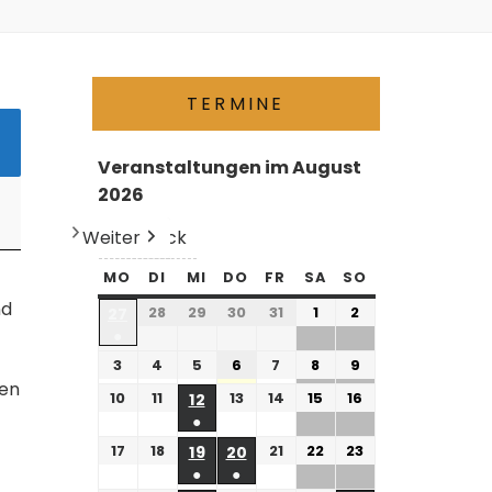
TERMINE
Veranstaltungen im August
2026
Weiter
Heute
Zurück
MO
DI
MI
DO
FR
SA
SO
nd
28
29
30
31
1
2
27
●
3
4
5
6
7
8
9
ten
10
11
13
14
15
16
12
●
17
18
21
22
23
19
20
●
●