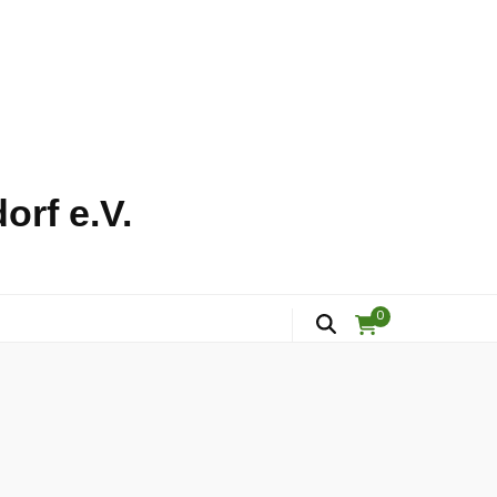
orf e.V.
0