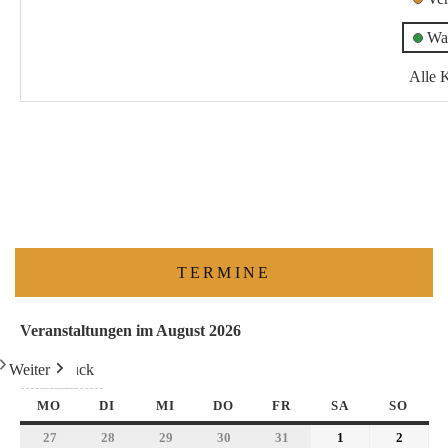
Wa
Alle 
TERMINE
Veranstaltungen im August 2026
Weiter
Heute
Zurück
MO
DI
MI
DO
FR
SA
SO
27
28
29
30
31
1
2