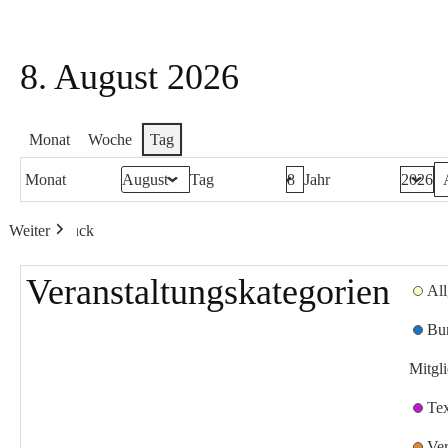
8. August 2026
Monat
Woche
Tag
Monat
Tag
Jahr
Weiter
Heute
Zurück
Veranstaltungskategorien
Al
Bu
Mitgl
Te
Ver