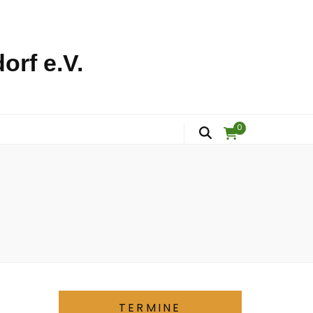
orf e.V.
0
TERMINE