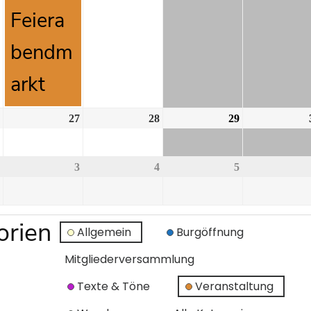
Feiera
bendm
arkt
27
28
29
3
4
5
orien
Allgemein
Burgöffnung
Mitgliederversammlung
Texte & Töne
Veranstaltung