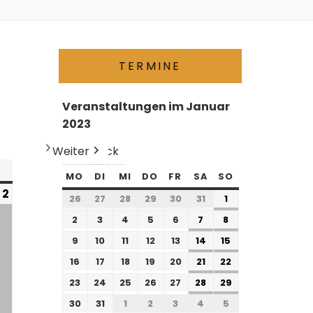
TERMINE
Veranstaltungen im Januar
2023
Weiter
Heute
Zurück
MO
DI
MI
DO
FR
SA
SO
2
26
27
28
29
30
31
1
2
3
4
5
6
7
8
9
10
11
12
13
14
15
16
17
18
19
20
21
22
23
24
25
26
27
28
29
30
31
1
2
3
4
5