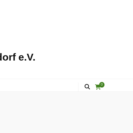
orf e.V.
0