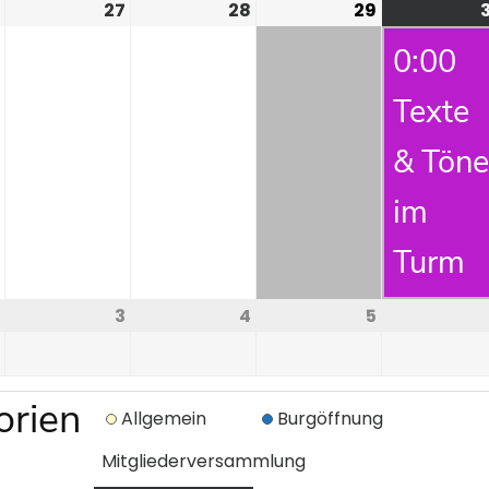
27
28
29
0:00
Texte
& Töne
im
Turm
3
4
5
orien
Allgemein
Burgöffnung
Mitgliederversammlung