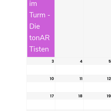
im
Turm -
Die
tonAR
Tisten
3
4
5
10
11
12
17
18
19