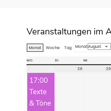
Veranstaltungen im 
Monat
Monat
Woche
Tag
MO.
DI.
MI.
27
28
29
17:00
Texte
& Töne