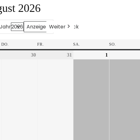
gust 2026
Weiter
Heute
Zurück
Jahr
DO.
FR.
SA.
SO.
30
31
1