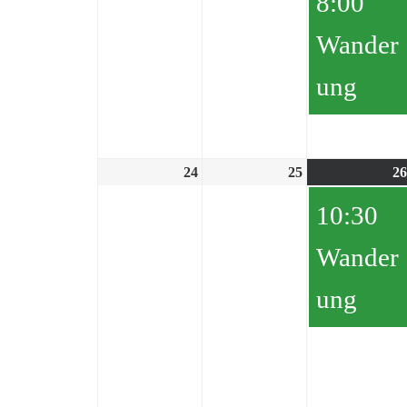
8:00
Wander
ung
24
25
26
10:30
Wander
ung