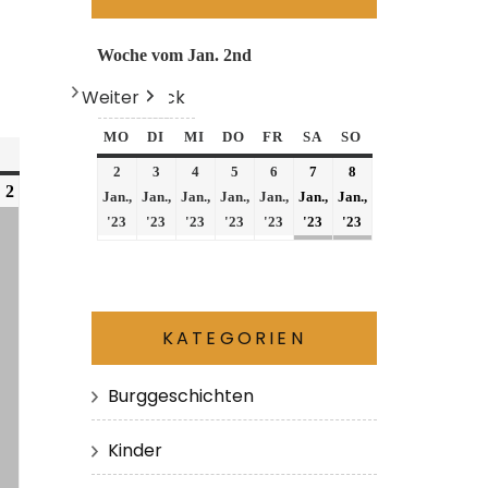
Woche vom Jan. 2nd
Weiter
Heute
Zurück
MO
DI
MI
DO
FR
SA
SO
2
3
4
5
6
7
8
2
Jan.,
Jan.,
Jan.,
Jan.,
Jan.,
Jan.,
Jan.,
'23
'23
'23
'23
'23
'23
'23
KATEGORIEN
Burggeschichten
Kinder