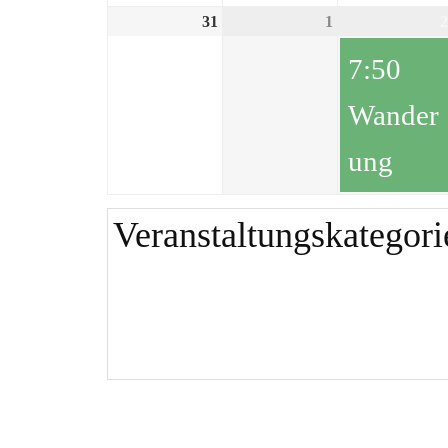
31
1
2
7:50
Wander
ung
Veranstaltungskategori