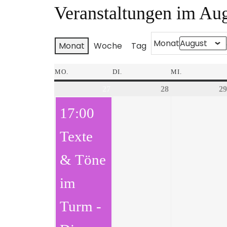
Veranstaltungen im Au
Monat
Monat
Woche
Tag
MO.
DI.
MI.
27
28
29
17:00
Texte
& Töne
im
Turm -