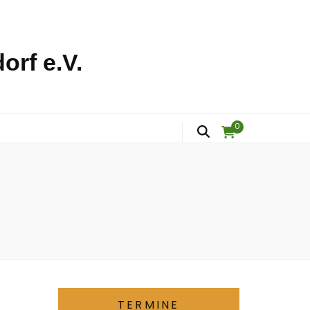
orf e.V.
0
TERMINE