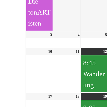
Die
tonART
isten
3
4
5
10
11
12
8:45
Wander
ung
17
18
19