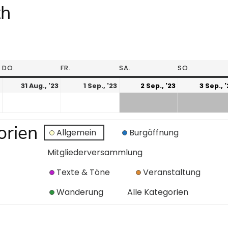
th
DO.
FR.
SA.
SO.
31 Aug., '23
1 Sep., '23
2 Sep., '23
3 Sep., 
orien
Allgemein
Burgöffnung
Mitgliederversammlung
Texte & Töne
Veranstaltung
Wanderung
Alle Kategorien