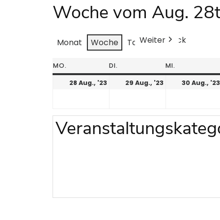
Woche vom Aug. 28
Weiter
Heute
Zurück
Monat
Woche
Tag
MO.
DI.
MI.
28 Aug., '23
29 Aug., '23
30 Aug., '23
Veranstaltungskateg