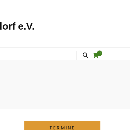
orf e.V.
0
TERMINE