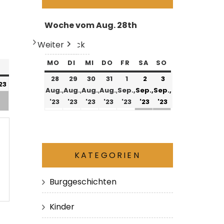
Woche vom Aug. 28th
Weiter
Heute
Zurück
MO
DI
MI
DO
FR
SA
SO
28
29
30
31
1
2
3
'23
Aug.,
Aug.,
Aug.,
Aug.,
Sep.,
Sep.,
Sep.,
'23
'23
'23
'23
'23
'23
'23
KATEGORIEN
Burggeschichten
Kinder