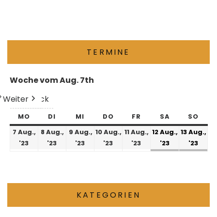
TERMINE
Woche vom Aug. 7th
Weiter
Heute
Zurück
MO
DI
MI
DO
FR
SA
SO
7 Aug.,
8 Aug.,
9 Aug.,
10 Aug.,
11 Aug.,
12 Aug.,
13 Aug.,
'23
'23
'23
'23
'23
'23
'23
KATEGORIEN