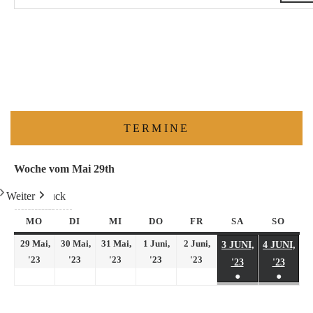
TERMINE
Woche vom Mai 29th
Weiter
Heute
Zurück
MO
DI
MI
DO
FR
SA
SO
29 Mai,
30 Mai,
31 Mai,
1 Juni,
2 Juni,
3 JUNI,
4 JUNI,
'23
'23
'23
'23
'23
'23
'23
●
●