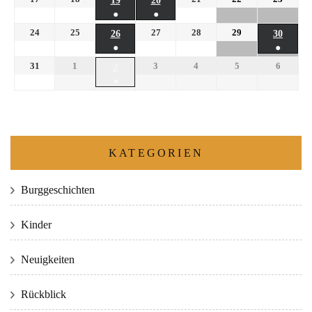
19
20
●
●
24
25
27
28
29
26
30
●
●
31
1
3
4
5
6
2
●
KATEGORIEN
Burggeschichten
Kinder
Neuigkeiten
Rückblick