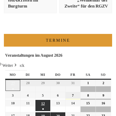
tonARTisten im
„Wennemar der
Burgturm
Zweite“ für den RGZV
TERMINE
Veranstaltungen im August 2026
Weiter
Heute
Zurück
MO
DI
MI
DO
FR
SA
SO
28
29
30
31
1
2
27
●
3
4
5
6
7
8
9
10
11
13
14
15
16
12
●
17
18
21
22
23