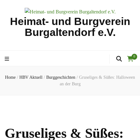
Heimat- und Burgverein
Burgaltendorf e.V.
0
Home
/
HBV Aktuell
/
Burggeschichten
/
Gruseliges & Süßes: Halloween
an der Burg
Gruseliges & Süßes: