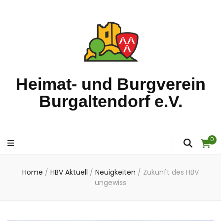
Heimat- und Burgverein
Burgaltendorf e.V.
0
Home
/
HBV Aktuell
/
Neuigkeiten
/
Zukunft des HBV
ungewiss